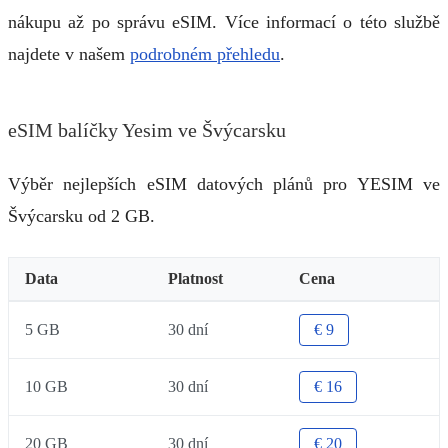
nákupu až po správu eSIM. Více informací o této službě
najdete v našem
podrobném přehledu
.
eSIM balíčky Yesim ve Švýcarsku
Výběr nejlepších eSIM datových plánů pro YESIM ve
Švýcarsku od 2 GB.
Data
Platnost
Cena
5 GB
30 dní
€ 9
10 GB
30 dní
€ 16
20 GB
30 dní
€ 20