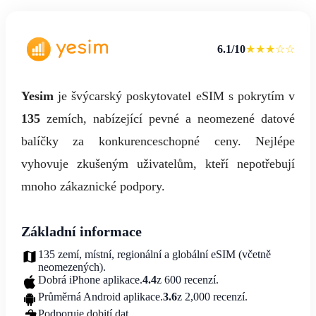
6.1/10
★★★☆☆
Yesim
je švýcarský poskytovatel eSIM s pokrytím v
135
zemích, nabízející pevné a neomezené datové
balíčky za konkurenceschopné ceny. Nejlépe
vyhovuje zkušeným uživatelům, kteří nepotřebují
mnoho zákaznické podpory.
Základní informace
135 zemí, místní, regionální a globální eSIM (včetně
neomezených).
Dobrá iPhone aplikace.
4.4
z 600 recenzí.
Průměrná Android aplikace.
3.6
z 2,000 recenzí.
Podporuje dobití dat.