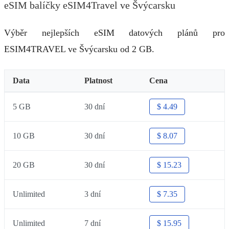
eSIM balíčky eSIM4Travel ve Švýcarsku
Výběr nejlepších eSIM datových plánů pro
ESIM4TRAVEL ve Švýcarsku od 2 GB.
Data
Platnost
Cena
5 GB
30 dní
$ 4.49
10 GB
30 dní
$ 8.07
20 GB
30 dní
$ 15.23
Unlimited
3 dní
$ 7.35
Unlimited
7 dní
$ 15.95