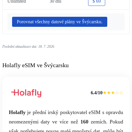
Unlimited
30 dní
$ 69
Porovnat všechny datové plány ve Švýcarsku.
Poslední aktualizace dat: 18. 7. 2026
Holafly eSIM ve Švýcarsku
6.4/10
★★★☆☆
Holafly
je přední irský poskytovatel eSIM s opravdu
neomezenými daty ve více než
160
zemích. Pokud
však potřebujete pouze malé množství dat, může být