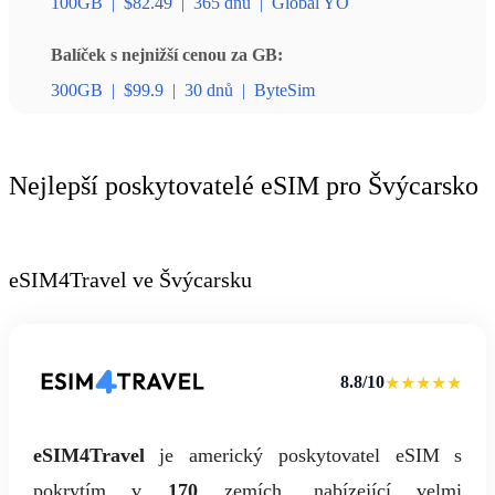
100GB
|
$82.49
|
365 dnů
|
Global YO
Balíček s nejnižší cenou za GB:
300GB
|
$99.9
|
30 dnů
|
ByteSim
Nejlepší poskytovatelé eSIM pro Švýcarsko
eSIM4Travel ve Švýcarsku
8.8/10
★★★★★
eSIM4Travel
je americký poskytovatel eSIM s
pokrytím v
170
zemích, nabízející velmi