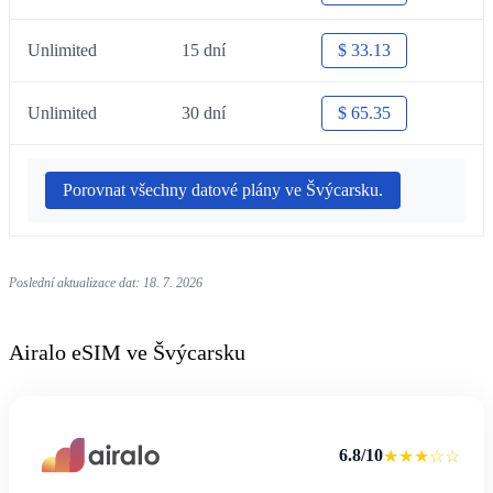
Unlimited
15 dní
$ 33.13
Unlimited
30 dní
$ 65.35
Porovnat všechny datové plány ve Švýcarsku.
Poslední aktualizace dat: 18. 7. 2026
Airalo eSIM ve Švýcarsku
6.8/10
★★★☆☆