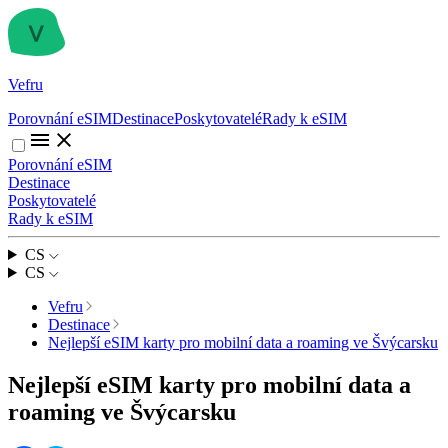
Vefru
Porovnání eSIM
Destinace
Poskytovatelé
Rady k eSIM
Porovnání eSIM
Destinace
Poskytovatelé
Rady k eSIM
CS
CS
Vefru
Destinace
Nejlepší eSIM karty pro mobilní data a roaming ve Švýcarsku
Nejlepší eSIM karty pro mobilní data a
roaming ve Švýcarsku