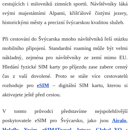
cestujících i milovníků zimních sportů. Návštěvníky láká
svými majestátními Alpami, křišťálově čistými jezery,
historickými městy a precizní švýcarskou kvalitou služeb.
Při cestování do Švýcarska mnoho návštěvníků řeší otázku
mobilního připojení. Standardní roaming může být velmi
nákladný, zejména pro návštěvníky ze zemí mimo EU.
Hledání fyzické SIM karty po příjezdu zase zabere cenný
čas z vaší dovolené. Proto se stále více cestovatelů
rozhoduje pro
eSIM
– digitální SIM kartu, kterou si
aktivujete ještě před cestou.
V tomto průvodci představíme nejspolehlivější
poskytovatele eSIM pro Švýcarsko, jako jsou
Airalo
,
Holafly
,
Yesim
,
eSIM4Travel
,
Jetpac
,
Global YO
a