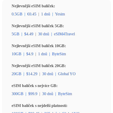
Nejlevnější eSIM balíček:
0.5GB
|
€0.45
|
1 dnů
|
Yesim
Nejlevnější eSIM balíček 5GB:
5GB
|
$4.49
|
30 dnů
|
eSIM4Travel
Nejlevnější eSIM balíček 10GB:
10GB
|
$4.9
|
1 dnů
|
ByteSim
Nejlevnější eSIM balíček 20GB:
20GB
|
$14.29
|
30 dnů
|
Global YO
eSIM balíček s nejvíce GB:
300GB
|
$99.9
|
30 dnů
|
ByteSim
eSIM balíček s nejdelší platností: