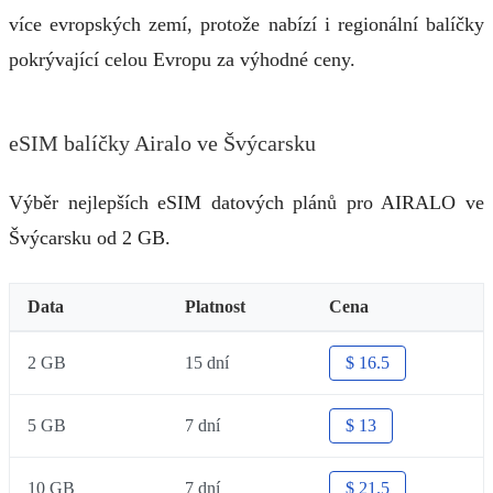
více evropských zemí, protože nabízí i regionální balíčky
pokrývající celou Evropu za výhodné ceny.
eSIM balíčky Airalo ve Švýcarsku
Výběr nejlepších eSIM datových plánů pro AIRALO ve
Švýcarsku od 2 GB.
Data
Platnost
Cena
2 GB
15 dní
$ 16.5
5 GB
7 dní
$ 13
10 GB
7 dní
$ 21.5