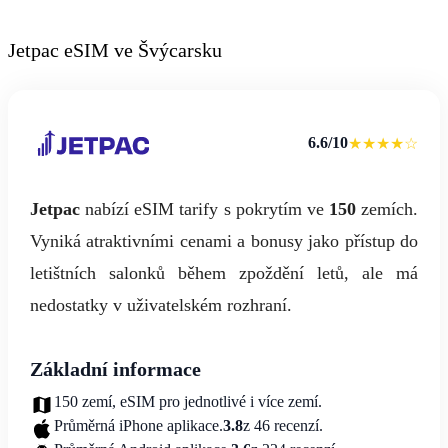
Jetpac eSIM ve Švýcarsku
6.6/10
★★★★☆
Jetpac
nabízí eSIM tarify s pokrytím ve
150
zemích.
Vyniká atraktivními cenami a bonusy jako přístup do
letištních salonků během zpoždění letů, ale má
nedostatky v uživatelském rozhraní.
Základní informace
150 zemí, eSIM pro jednotlivé i více zemí.
Průměrná iPhone aplikace.
3.8
z 46 recenzí.