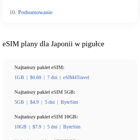
10.
Podsumowanie
eSIM plany dla Japonii w pigułce
Najtańszy pakiet eSIM:
1GB
|
$0.69
|
7 dni
|
eSIM4Travel
Najtańszy pakiet eSIM 5GB:
5GB
|
$4.9
|
5 dni
|
ByteSim
Najtańszy pakiet eSIM 10GB:
10GB
|
$7.9
|
5 dni
|
ByteSim