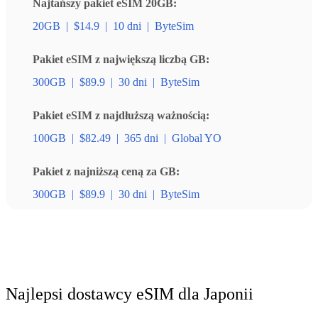
Najtańszy pakiet eSIM 20GB:
20GB
|
$14.9
|
10 dni
|
ByteSim
Pakiet eSIM z największą liczbą GB:
300GB
|
$89.9
|
30 dni
|
ByteSim
Pakiet eSIM z najdłuższą ważnością:
100GB
|
$82.49
|
365 dni
|
Global YO
Pakiet z najniższą ceną za GB:
300GB
|
$89.9
|
30 dni
|
ByteSim
Najlepsi dostawcy eSIM dla Japonii