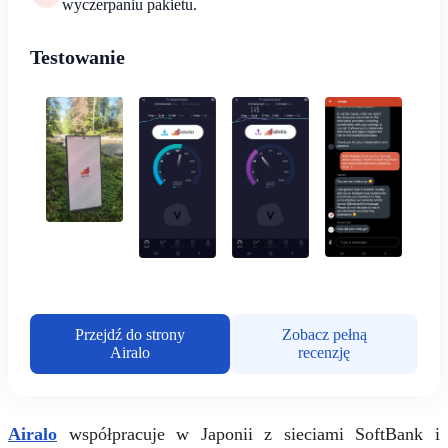
wyczerpaniu pakietu.
Testowanie
Przejdź do strony
Zobacz pełną
Airalo
recenzję
Airalo
współpracuje w Japonii z sieciami SoftBank i