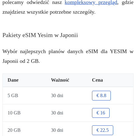
polecamy odwiedzić nasz
kompleksowy przegląd
, gdzie
znajdziesz wszystkie potrzebne szczegóły.
Pakiety eSIM Yesim w Japonii
Wybór najlepszych planów danych eSIM dla YESIM w
Japonii od 2 GB.
Dane
Ważność
Cena
5 GB
30 dni
€ 8.8
10 GB
30 dni
€ 16
20 GB
30 dni
€ 22.5