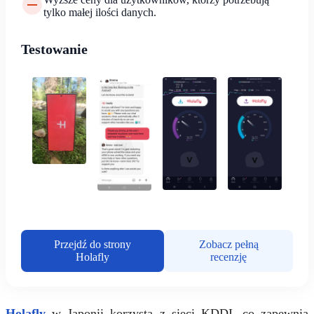
tylko małej ilości danych.
Testowanie
Przejdź do strony
Zobacz pełną
Holafly
recenzję
Holafly
w Japonii korzysta z sieci KDDI, co zapewnia