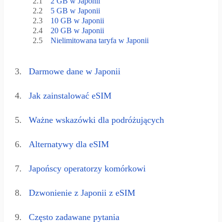
2.1
2 GB w Japonii
2.2
5 GB w Japonii
2.3
10 GB w Japonii
2.4
20 GB w Japonii
2.5
Nielimitowana taryfa w Japonii
3.
Darmowe dane w Japonii
4.
Jak zainstalować eSIM
5.
Ważne wskazówki dla podróżujących
6.
Alternatywy dla eSIM
7.
Japońscy operatorzy komórkowi
8.
Dzwonienie z Japonii z eSIM
9.
Często zadawane pytania