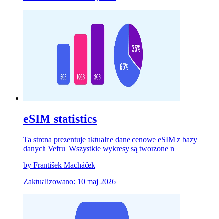
eSIM statistics
Ta strona prezentuje aktualne dane cenowe eSIM z bazy
danych Vefru. Wszystkie wykresy są tworzone n
by František Macháček
Zaktualizowano: 10 maj 2026