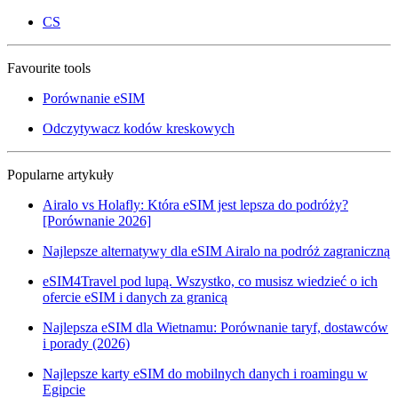
CS
Favourite tools
Porównanie eSIM
Odczytywacz kodów kreskowych
Popularne artykuły
Airalo vs Holafly: Która eSIM jest lepsza do podróży?
[Porównanie 2026]
Najlepsze alternatywy dla eSIM Airalo na podróż zagraniczną
eSIM4Travel pod lupą. Wszystko, co musisz wiedzieć o ich
ofercie eSIM i danych za granicą
Najlepsza eSIM dla Wietnamu: Porównanie taryf, dostawców
i porady (2026)
Najlepsze karty eSIM do mobilnych danych i roamingu w
Egipcie