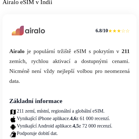
Airalo eSIM v Indii
6.8/10
★★★☆☆
Airalo
je populární tržiště eSIM s pokrytím v
211
zemích, rychlou aktivací a dostupnými cenami.
Nicméně není vždy nejlepší volbou pro neomezená
data.
Základní informace
211 zemí, místní, regionální a globální eSIM.
Vynikající iPhone aplikace.
4,6
z 61 000 recenzí.
Vynikající Android aplikace.
4,5
z 72 000 recenzí.
Podporuje dobití dat.