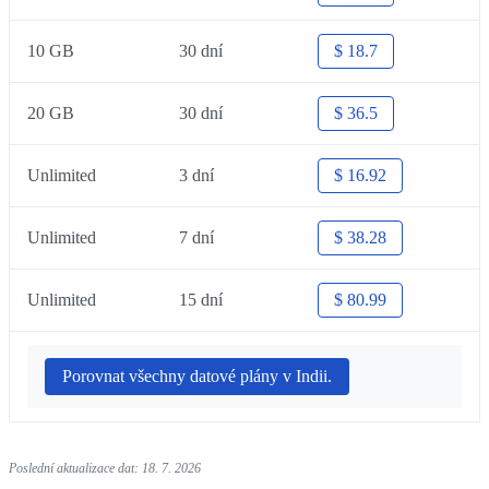
10 GB
30 dní
$ 18.7
20 GB
30 dní
$ 36.5
Unlimited
3 dní
$ 16.92
Unlimited
7 dní
$ 38.28
Unlimited
15 dní
$ 80.99
Porovnat všechny datové plány v Indii.
Poslední aktualizace dat: 18. 7. 2026