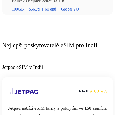
Balíček s nejnižší cenou za GB:
100GB
|
$56.79
|
60 dnů
|
Global YO
Nejlepší poskytovatelé eSIM pro Indii
Jetpac eSIM v Indii
6.6/10
★★★★☆
Jetpac
nabízí eSIM tarify s pokrytím ve
150
zemích.