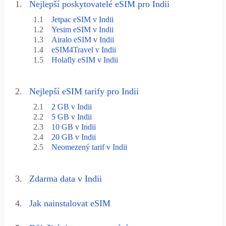
1.
Nejlepší poskytovatelé eSIM pro Indii
1.1
Jetpac eSIM v Indii
1.2
Yesim eSIM v Indii
1.3
Airalo eSIM v Indii
1.4
eSIM4Travel v Indii
1.5
Holafly eSIM v Indii
2.
Nejlepší eSIM tarify pro Indii
2.1
2 GB v Indii
2.2
5 GB v Indii
2.3
10 GB v Indii
2.4
20 GB v Indii
2.5
Neomezený tarif v Indii
3.
Zdarma data v Indii
4.
Jak nainstalovat eSIM