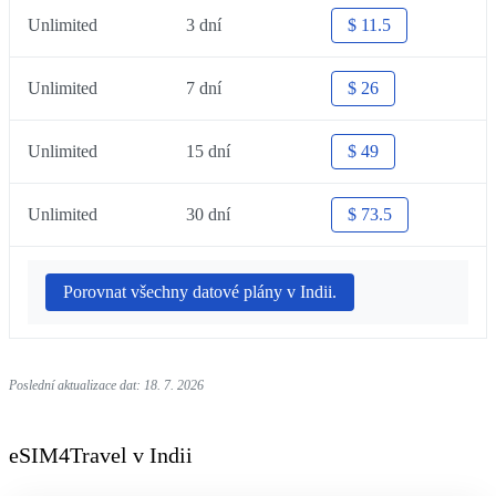
Unlimited
3 dní
$ 11.5
Unlimited
7 dní
$ 26
Unlimited
15 dní
$ 49
Unlimited
30 dní
$ 73.5
Porovnat všechny datové plány v Indii.
Poslední aktualizace dat: 18. 7. 2026
eSIM4Travel v Indii