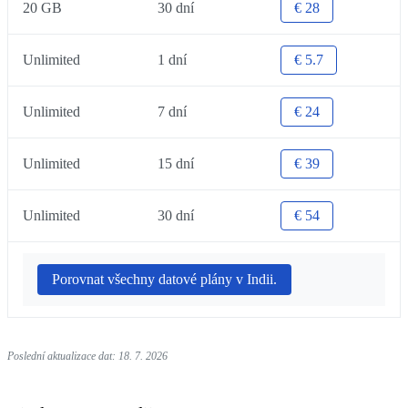
20 GB
30 dní
€ 28
Unlimited
1 dní
€ 5.7
Unlimited
7 dní
€ 24
Unlimited
15 dní
€ 39
Unlimited
30 dní
€ 54
Porovnat všechny datové plány v Indii.
Poslední aktualizace dat: 18. 7. 2026