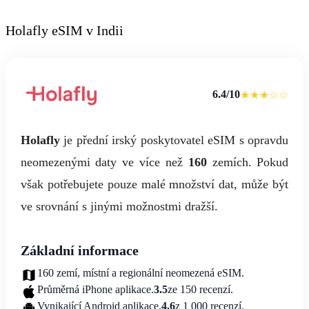
Holafly eSIM v Indii
6.4/10
★★★☆☆
Holafly
je přední irský poskytovatel eSIM s opravdu
neomezenými daty ve více než
160
zemích. Pokud
však potřebujete pouze malé množství dat, může být
ve srovnání s jinými možnostmi dražší.
Základní informace
160 zemí, místní a regionální neomezená eSIM.
Průměrná iPhone aplikace.
3.5
ze 150 recenzí.
Vynikající Android aplikace.
4.6
z 1 000 recenzí.