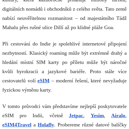
digitálních nomádů i obchodníků z celého světa. Tato země
nabízí neuvěřitelnou rozmanitost – od majestátního Tádž
Mahalu přes rušné ulice Dillí až po klidné pláže Goa.
Při cestování do Indie je spolehlivé internetové připojení
nezbytností. Klasický roaming může být extrémně drahý a
hledání místní SIM karty po příletu může být náročné
kvůli byrokracii a jazykové bariéře. Proto stále více
cestovatelů volí
eSIM
– moderní řešení, které nevyžaduje
fyzickou výměnu karty.
V tomto průvodci vám představíme nejlepší poskytovatele
eSIM pro Indii, včetně
Jetpac
,
Yesim
,
Airalo
,
eSIM4Travel
a
Holafly
. Probereme různé datové balíčky