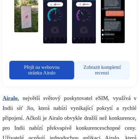
Přejít na webovou
Zobrazit kompletní
stránku Airalo
recenzi
Airalo
, největší světový poskytovatel eSIM, využívá v
Indii síť Jio, která nabízí vynikající pokrytí a rychlé
připojení. Ačkoli je Airalo obvykle dražší než konkurence,
pro Indii nabízí překvapivě konkurenceschopné ceny.
Uživatelé oceňují jednoduchou aplikaci Airalo, která