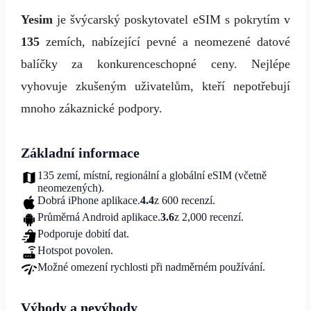
Yesim
je švýcarský poskytovatel eSIM s pokrytím v
135
zemích, nabízející pevné a neomezené datové
balíčky za konkurenceschopné ceny. Nejlépe
vyhovuje zkušeným uživatelům, kteří nepotřebují
mnoho zákaznické podpory.
Základní informace
135 zemí, místní, regionální a globální eSIM (včetně
neomezených).
Dobrá iPhone aplikace.
4.4
z 600 recenzí.
Průměrná Android aplikace.
3.6
z 2,000 recenzí.
Podporuje dobití dat.
Hotspot povolen.
Možné omezení rychlosti při nadměrném používání.
Výhody a nevýhody