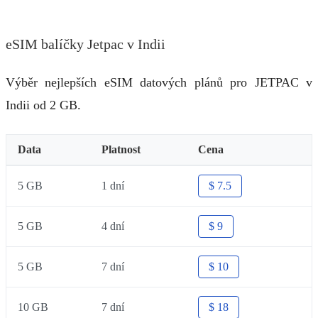
eSIM balíčky Jetpac v Indii
Výběr nejlepších eSIM datových plánů pro JETPAC v
Indii od 2 GB.
Data
Platnost
Cena
5 GB
1 dní
$ 7.5
5 GB
4 dní
$ 9
5 GB
7 dní
$ 10
10 GB
7 dní
$ 18