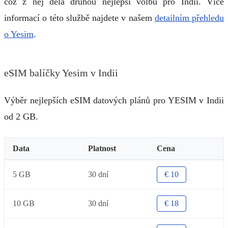
což z něj dělá druhou nejlepší volbu pro Indii. Více
informací o této službě najdete v našem
detailním přehledu
o Yesim
.
eSIM balíčky Yesim v Indii
Výběr nejlepších eSIM datových plánů pro YESIM v Indii
od 2 GB.
Data
Platnost
Cena
5 GB
30 dní
€ 10
10 GB
30 dní
€ 18