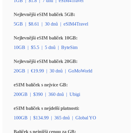
1GB
|
$1.8
|
7 dnů
|
eSIM4Travel
Nejlevnější eSIM balíček 5GB:
5GB
|
$8.61
|
30 dnů
|
eSIM4Travel
Nejlevnější eSIM balíček 10GB:
10GB
|
$5.5
|
5 dnů
|
ByteSim
Nejlevnější eSIM balíček 20GB:
20GB
|
€19.99
|
30 dnů
|
GoMoWorld
eSIM balíček s nejvíce GB:
200GB
|
$390
|
360 dnů
|
Ubigi
eSIM balíček s nejdelší platností:
100GB
|
$134.99
|
365 dnů
|
Global YO
Balíček s nejnižší cenou za GB: