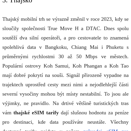
Thajský mobilní trh se výrazně změnil v roce 2023, kdy se
sloučily společnosti True Move H a DTAC. Dnes spolu
soutěží dva silní operátoři, a pro cestovatele to znamená
spolehlivá data v Bangkoku, Chiang Mai i Phuketu s
průměrnými rychlostmi 30 až 50 Mbps ve městech.
Populární ostrovy Koh Samui, Koh Phangan a Koh Tao
mají dobré pokrytí na souši. Signál přirozeně vypadne na
trajektech uprostřed cesty mezi nimi a nejodlehlejší části
severní vysočiny mohou být místy nestabilní. To jsou ale
výjimky, ne pravidlo. Na drtivé většině turistických tras
vám
thajské eSIM tarify
dají slušnou hodnotu za peníze
pro destinaci, kde data používáte neustále. Všechny