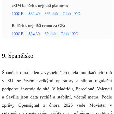
eSIM balíček s nejdelší platností:
100GB
|
$82.49
|
365 dnů
|
Global YO
Balíček s nejnižší cenou za GB:
100GB
|
$34.39
|
60 dnů
|
Global YO
9. Španělsko
Španělsko má jeden z vyspělejších telekomunikačních trhů
v EU, se čtyřmi velkými operátory a silnou regulační
podporou investic do sítě. V Madridu, Barceloně, Valencii
a Seville jsou data rychlá a stabilní, včetně metra. Podle
zprávy Opensignal z února 2025 vede Movistar v
celkovém uživatelském zážitku s průměrnou rychlostí