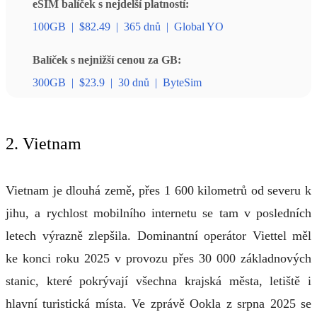
eSIM balíček s nejdelší platností:
100GB
|
$82.49
|
365 dnů
|
Global YO
Balíček s nejnižší cenou za GB:
300GB
|
$23.9
|
30 dnů
|
ByteSim
2. Vietnam
Vietnam je dlouhá země, přes 1 600 kilometrů od severu k
jihu, a rychlost mobilního internetu se tam v posledních
letech výrazně zlepšila. Dominantní operátor Viettel měl
ke konci roku 2025 v provozu přes 30 000 základnových
stanic, které pokrývají všechna krajská města, letiště i
hlavní turistická místa. Ve zprávě Ookla z srpna 2025 se