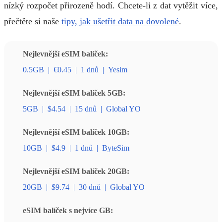
nízký rozpočet přirozeně hodí. Chcete-li z dat vytěžit více,
přečtěte si naše
tipy, jak ušetřit data na dovolené
.
Nejlevnější eSIM balíček:
0.5GB
|
€0.45
|
1 dnů
|
Yesim
Nejlevnější eSIM balíček 5GB:
5GB
|
$4.54
|
15 dnů
|
Global YO
Nejlevnější eSIM balíček 10GB:
10GB
|
$4.9
|
1 dnů
|
ByteSim
Nejlevnější eSIM balíček 20GB:
20GB
|
$9.74
|
30 dnů
|
Global YO
eSIM balíček s nejvíce GB: