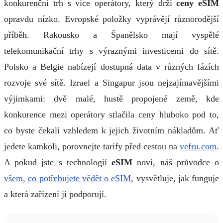
konkurenční trh s více operátory, který drží
ceny eSIM
opravdu nízko. Evropské položky vyprávějí různorodější
příběh. Rakousko a Španělsko mají vyspělé
telekomunikační trhy s výraznými investicemi do sítě.
Polsko a Belgie nabízejí dostupná data v různých fázích
rozvoje své sítě. Izrael a Singapur jsou nejzajímavějšími
výjimkami: dvě malé, hustě propojené země, kde
konkurence mezi operátory stlačila ceny hluboko pod to,
co byste čekali vzhledem k jejich životním nákladům. Ať
jedete kamkoli, porovnejte tarify před cestou na
vefru.com
.
A pokud jste s technologií
eSIM
noví, náš průvodce o
všem, co potřebujete vědět o eSIM
, vysvětluje, jak funguje
a která zařízení ji podporují.