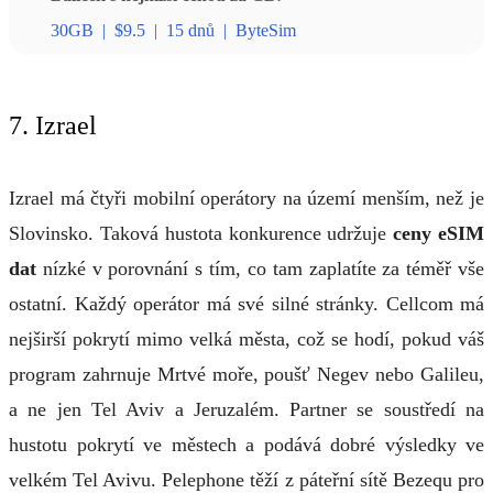
30GB
|
$9.5
|
15 dnů
|
ByteSim
7. Izrael
Izrael má čtyři mobilní operátory na území menším, než je
Slovinsko. Taková hustota konkurence udržuje
ceny eSIM
dat
nízké v porovnání s tím, co tam zaplatíte za téměř vše
ostatní. Každý operátor má své silné stránky. Cellcom má
nejširší pokrytí mimo velká města, což se hodí, pokud váš
program zahrnuje Mrtvé moře, poušť Negev nebo Galileu,
a ne jen Tel Aviv a Jeruzalém. Partner se soustředí na
hustotu pokrytí ve městech a podává dobré výsledky ve
velkém Tel Avivu. Pelephone těží z páteřní sítě Bezequ pro