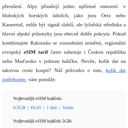
přerušení. Alpy přinášejí jedno upřímné omezení: v
hlubokých horských údolích, jako jsou Oetz nebo
Kaunertal, může být signál slabší, ale lyžařská střediska a
hlavní alpské průsmyky jsou obecně dobře pokryta. Pokud
kombinujete Rakousko se sousedními zeměmi, regionální
evropský
eSIM tarif
často zahrnuje i Českou republiku
nebo Maďarsko v jednom balíčku. Nevíte, kolik dat na
takovou cestu koupit? Náš průvodce o tom,
kolik dat
potřebujete
, vám pomůže.
Nejlevnější eSIM balíček:
0.5GB
|
€0.45
|
1 dnů
|
Yesim
Nejlevnější eSIM balíček 5GB: