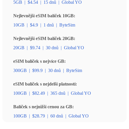
5GB
|
$4.54
|
15 dnů
|
Global YO
Nejlevnější eSIM balíček 10GB:
10GB
|
$4.9
|
1 dnů
|
ByteSim
Nejlevnější eSIM balíček 20GB:
20GB
|
$9.74
|
30 dnů
|
Global YO
eSIM balíček s nejvíce GB:
300GB
|
$99.9
|
30 dnů
|
ByteSim
eSIM balíček s nejdelší platností:
100GB
|
$82.49
|
365 dnů
|
Global YO
Balíček s nejnižší cenou za GB:
100GB
|
$28.79
|
60 dnů
|
Global YO