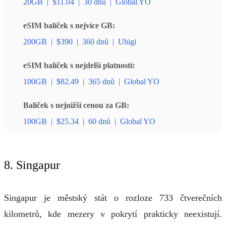
20GB
|
$11.04
|
30 dnů
|
Global YO
eSIM balíček s nejvíce GB:
200GB
|
$390
|
360 dnů
|
Ubigi
eSIM balíček s nejdelší platností:
100GB
|
$82.49
|
365 dnů
|
Global YO
Balíček s nejnižší cenou za GB:
100GB
|
$25.34
|
60 dnů
|
Global YO
8. Singapur
Singapur je městský stát o rozloze 733 čtverečních
kilometrů, kde mezery v pokrytí prakticky neexistují.