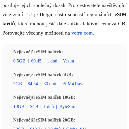
posiluje jejich společný dosah. Pro cestovatele navštěvující
více zemí EU je Belgie často součástí regionálních
eSIM
tarifů
, které mohou ještě dále snížit efektivní cenu za GB.
Porovnejte všechny možnosti na
vefru.com
.
Nejlevnější eSIM balíček:
0.5GB
|
€0.45
|
1 dnů
|
Yesim
Nejlevnější eSIM balíček 5GB:
5GB
|
$4.54
|
30 dnů
|
eSIM4Travel
Nejlevnější eSIM balíček 10GB:
10GB
|
$4.9
|
1 dnů
|
ByteSim
Nejlevnější eSIM balíček 20GB: