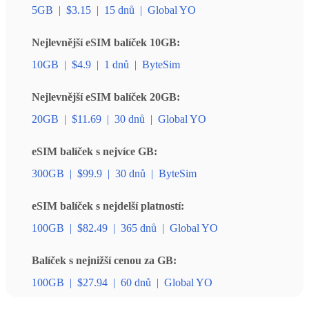
5GB
|
$3.15
|
15 dnů
|
Global YO
Nejlevnější eSIM balíček 10GB:
10GB
|
$4.9
|
1 dnů
|
ByteSim
Nejlevnější eSIM balíček 20GB:
20GB
|
$11.69
|
30 dnů
|
Global YO
eSIM balíček s nejvíce GB:
300GB
|
$99.9
|
30 dnů
|
ByteSim
eSIM balíček s nejdelší platností:
100GB
|
$82.49
|
365 dnů
|
Global YO
Balíček s nejnižší cenou za GB:
100GB
|
$27.94
|
60 dnů
|
Global YO