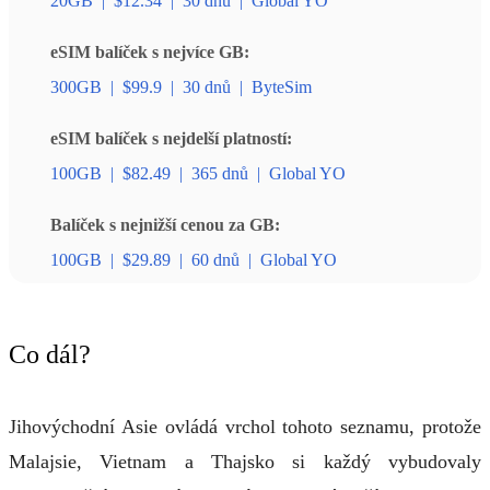
20GB
|
$12.34
|
30 dnů
|
Global YO
eSIM balíček s nejvíce GB:
300GB
|
$99.9
|
30 dnů
|
ByteSim
eSIM balíček s nejdelší platností:
100GB
|
$82.49
|
365 dnů
|
Global YO
Balíček s nejnižší cenou za GB:
100GB
|
$29.89
|
60 dnů
|
Global YO
Co dál?
Jihovýchodní Asie ovládá vrchol tohoto seznamu, protože
Malajsie, Vietnam a Thajsko si každý vybudovaly