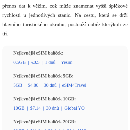
přenos dat k věžím, což může znamenat vyšší špičkové
rychlosti u jednotlivých stanic. Na cestu, která se drží
hlavního turistického okruhu, poslouží dobře kterýkoli ze
tří.
Nejlevnější eSIM balíček:
0.5GB
|
€0.5
|
1 dnů
|
Yesim
Nejlevnější eSIM balíček 5GB:
5GB
|
$4.86
|
30 dnů
|
eSIM4Travel
Nejlevnější eSIM balíček 10GB:
10GB
|
$7.14
|
30 dnů
|
Global YO
Nejlevnější eSIM balíček 20GB: