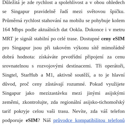
Důležitá je zde rychlost a spolehlivost a v obou ohledech
se Singapur pravidelně řadí mezi světovou špičku.
Průměrná rychlost stahování na mobilu se pohybuje kolem
164 Mbps podle aktuálních dat Ookla. Dokonce i v metru
MRT je signál stabilní po celé trase. Dostupné
ceny eSIM
pro Singapur jsou při takovém výkonu sítě mimořádně
dobrá hodnota: získáváte prvotřídní připojení za cenu
srovnatelnou s rozvojovými destinacemi. Tři operátoři,
Singtel, StarHub a M1, aktivně soutěží, a to je hlavní
důvod, proč ceny zůstávají rozumné. Pokud využijete
Singapur jako mezizastávku mezi jinými asijskými
zeměmi, zkontrolujte, zda regionální asijsko-tichomořský
tarif pokryje celou vaši trasu. Nevíte, zda váš telefon
podporuje
eSIM
? Náš
průvodce kompatibilitou telefonů