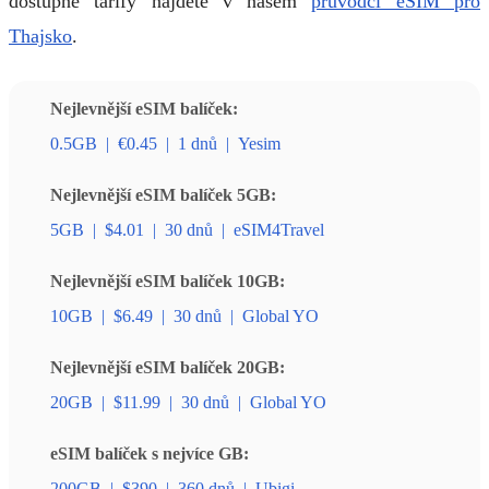
dostupné tarify najdete v našem
průvodci eSIM pro
Thajsko
.
Nejlevnější eSIM balíček:
0.5GB
|
€0.45
|
1 dnů
|
Yesim
Nejlevnější eSIM balíček 5GB:
5GB
|
$4.01
|
30 dnů
|
eSIM4Travel
Nejlevnější eSIM balíček 10GB:
10GB
|
$6.49
|
30 dnů
|
Global YO
Nejlevnější eSIM balíček 20GB:
20GB
|
$11.99
|
30 dnů
|
Global YO
eSIM balíček s nejvíce GB:
200GB
|
$390
|
360 dnů
|
Ubigi