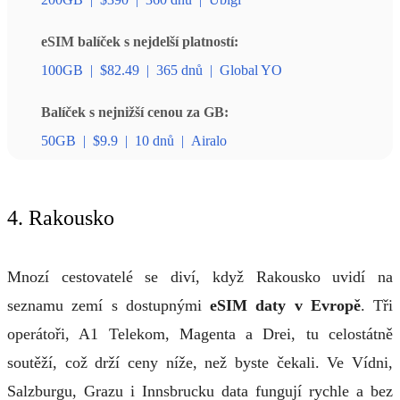
eSIM balíček s nejdelší platností:
100GB
|
$82.49
|
365 dnů
|
Global YO
Balíček s nejnižší cenou za GB:
50GB
|
$9.9
|
10 dnů
|
Airalo
4. Rakousko
Mnozí cestovatelé se diví, když Rakousko uvidí na
seznamu zemí s dostupnými
eSIM daty v Evropě
. Tři
operátoři, A1 Telekom, Magenta a Drei, tu celostátně
soutěží, což drží ceny níže, než byste čekali. Ve Vídni,
Salzburgu, Grazu i Innsbrucku data fungují rychle a bez