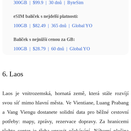
300GB
|
$99.9
|
30 dnů
|
ByteSim
eSIM balíček s nejdelší platností:
100GB
|
$82.49
|
365 dnů
|
Global YO
Balíček s nejnižší cenou za GB:
100GB
|
$28.79
|
60 dnů
|
Global YO
6. Laos
Laos je vnitrozemská, hornatá země, která stále rozvíjí
svou síť mimo hlavní města. Ve Vientiane, Luang Prabang
a Vang Viengu dostanete solidní data pro běžné cestovní
potřeby: mapy, zprávy, rezervace dopravy. Za hranicemi
těchto center je třeba upravit očekávání. Náhorní plošina