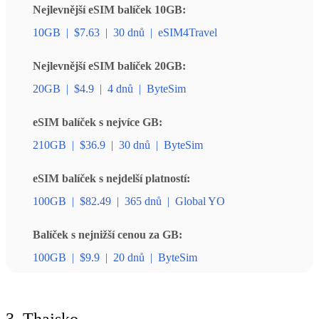
Nejlevnější eSIM balíček 10GB:
10GB
|
$7.63
|
30 dnů
|
eSIM4Travel
Nejlevnější eSIM balíček 20GB:
20GB
|
$4.9
|
4 dnů
|
ByteSim
eSIM balíček s nejvíce GB:
210GB
|
$36.9
|
30 dnů
|
ByteSim
eSIM balíček s nejdelší platností:
100GB
|
$82.49
|
365 dnů
|
Global YO
Balíček s nejnižší cenou za GB:
100GB
|
$9.9
|
20 dnů
|
ByteSim
3. Thajsko