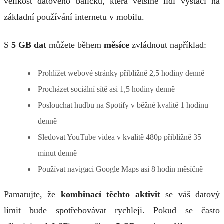
velikost datového balíčku, která většině lidí vystačí na
základní používání internetu v mobilu.
S
5 GB dat
můžete během
měsíce
zvládnout například:
Prohlížet webové stránky přibližně 2,5 hodiny denně
Procházet sociální sítě asi 1,5 hodiny denně
Poslouchat hudbu na Spotify v běžné kvalitě 1 hodinu
denně
Sledovat YouTube videa v kvalitě 480p přibližně 35
minut denně
Používat navigaci Google Maps asi 8 hodin měsíčně
Pamatujte, že
kombinací těchto aktivit
se váš datový
limit bude spotřebovávat rychleji. Pokud se často