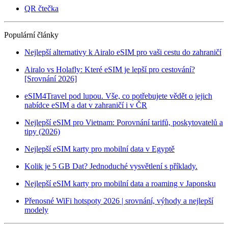
QR čtečka
Populární články
Nejlepší alternativy k Airalo eSIM pro vaši cestu do zahraničí
Airalo vs Holafly: Které eSIM je lepší pro cestování?
[Srovnání 2026]
eSIM4Travel pod lupou. Vše, co potřebujete vědět o jejich
nabídce eSIM a dat v zahraničí i v ČR
Nejlepší eSIM pro Vietnam: Porovnání tarifů, poskytovatelů a
tipy (2026)
Nejlepší eSIM karty pro mobilní data v Egyptě
Kolik je 5 GB Dat? Jednoduché vysvětlení s příklady.
Nejlepší eSIM karty pro mobilní data a roaming v Japonsku
Přenosné WiFi hotspoty 2026 | srovnání, výhody a nejlepší
modely