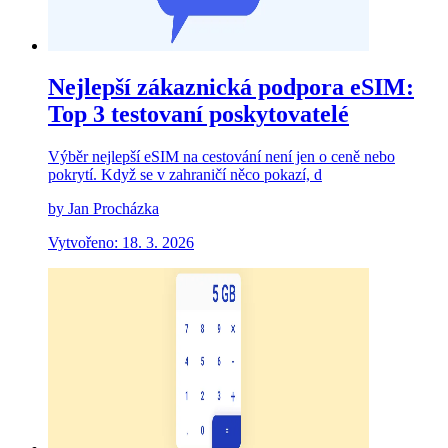
Nejlepší zákaznická podpora eSIM:
Top 3 testovaní poskytovatelé
Výběr nejlepší eSIM na cestování není jen o ceně nebo
pokrytí. Když se v zahraničí něco pokazí, d
by Jan Procházka
Vytvořeno: 18. 3. 2026