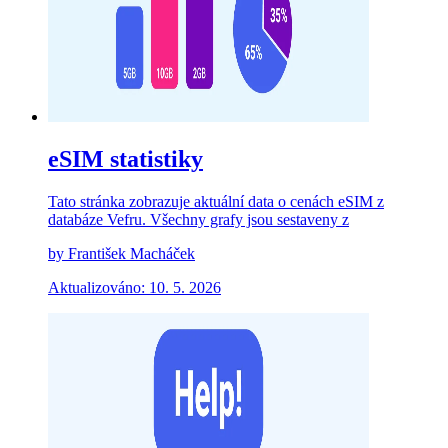
eSIM statistiky
Tato stránka zobrazuje aktuální data o cenách eSIM z
databáze Vefru. Všechny grafy jsou sestaveny z
by František Macháček
Aktualizováno: 10. 5. 2026