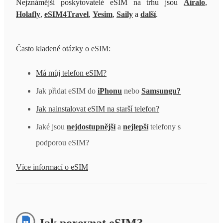
Nejznámější poskytovatelé eSIM na trhu jsou
Airalo
,
Holafly
,
eSIM4Travel
,
Yesim
,
Saily
a
další
.
Často kladené otázky o eSIM:
Má můj telefon eSIM?
Jak přidat eSIM do
iPhonu
nebo
Samsungu?
Jak nainstalovat eSIM na starší telefon?
Jaké jsou
nejdostupnější
a
nejlepší
telefony s
podporou eSIM?
Více informací o eSIM
Jak porovnat eSIM?