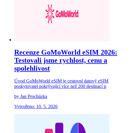
Recenze GoMoWorld eSIM 2026:
Testovali jsme rychlost, cenu a
spolehlivost
Úvod GoMoWorld eSIM je cestovní datový eSIM
poskytovatel pokrývající více než 200 destinací p
by Jan Procházka
Vytvořeno: 10. 5. 2026