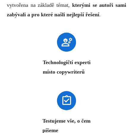
vytvořena na základě témat,
kterými se autoři sami
zabývali a pro které našli nejlepší řešení
.
Technologičtí experti
místo copywriterů
Testujeme vše, o čem
píšeme