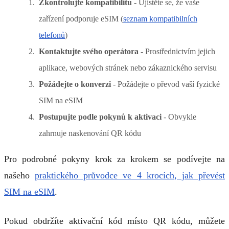
Zkontrolujte kompatibilitu
- Ujistěte se, že vaše
zařízení podporuje eSIM (
seznam kompatibilních
telefonů
)
Kontaktujte svého operátora
- Prostřednictvím jejich
aplikace, webových stránek nebo zákaznického servisu
Požádejte o konverzi
- Požádejte o převod vaší fyzické
SIM na eSIM
Postupujte podle pokynů k aktivaci
- Obvykle
zahrnuje naskenování QR kódu
Pro podrobné pokyny krok za krokem se podívejte na
našeho
praktického průvodce ve 4 krocích, jak převést
SIM na eSIM
.
Pokud obdržíte aktivační kód místo QR kódu, můžete