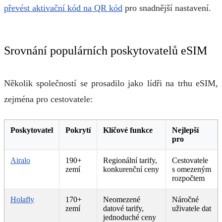
převést aktivační kód na QR kód
pro snadnější nastavení.
Srovnání populárních poskytovatelů eSIM
Několik společností se prosadilo jako lídři na trhu eSIM,
zejména pro cestovatele:
Poskytovatel
Pokrytí
Klíčové funkce
Nejlepší
pro
Airalo
190+
Regionální tarify,
Cestovatele
zemí
konkurenční ceny
s omezeným
rozpočtem
Holafly
170+
Neomezené
Náročné
zemí
datové tarify,
uživatele dat
jednoduché ceny