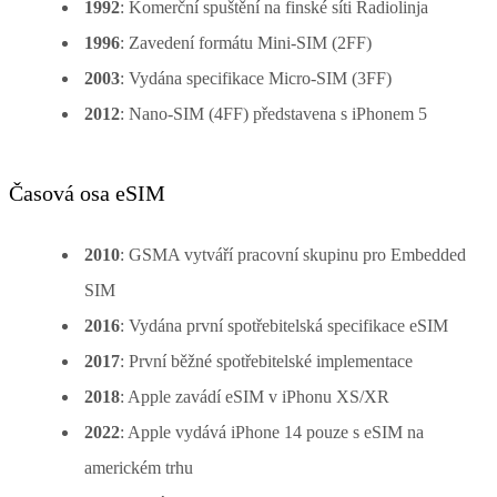
1992
: Komerční spuštění na finské síti Radiolinja
1996
: Zavedení formátu Mini-SIM (2FF)
2003
: Vydána specifikace Micro-SIM (3FF)
2012
: Nano-SIM (4FF) představena s iPhonem 5
Časová osa eSIM
2010
: GSMA vytváří pracovní skupinu pro Embedded
SIM
2016
: Vydána první spotřebitelská specifikace eSIM
2017
: První běžné spotřebitelské implementace
2018
: Apple zavádí eSIM v iPhonu XS/XR
2022
: Apple vydává iPhone 14 pouze s eSIM na
americkém trhu