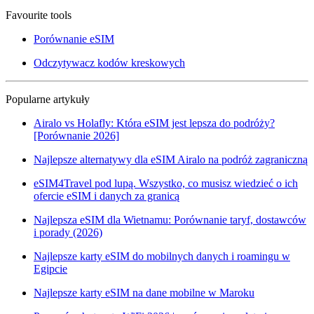
Favourite tools
Porównanie eSIM
Odczytywacz kodów kreskowych
Popularne artykuły
Airalo vs Holafly: Która eSIM jest lepsza do podróży?
[Porównanie 2026]
Najlepsze alternatywy dla eSIM Airalo na podróż zagraniczną
eSIM4Travel pod lupą. Wszystko, co musisz wiedzieć o ich
ofercie eSIM i danych za granicą
Najlepsza eSIM dla Wietnamu: Porównanie taryf, dostawców
i porady (2026)
Najlepsze karty eSIM do mobilnych danych i roamingu w
Egipcie
Najlepsze karty eSIM na dane mobilne w Maroku