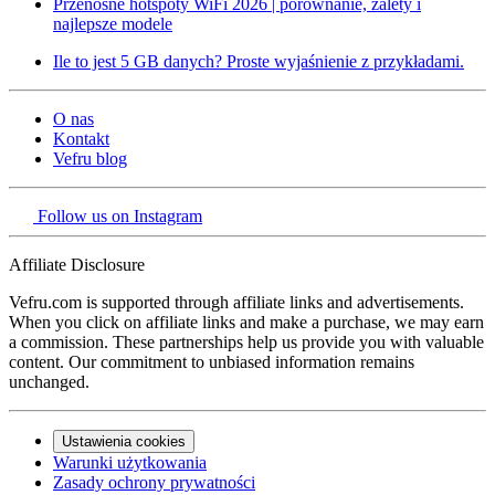
Przenośne hotspoty WiFi 2026 | porównanie, zalety i
najlepsze modele
Ile to jest 5 GB danych? Proste wyjaśnienie z przykładami.
O nas
Kontakt
Vefru blog
Follow us on Instagram
Affiliate Disclosure
Vefru.com is supported through affiliate links and advertisements.
When you click on affiliate links and make a purchase, we may earn
a commission. These partnerships help us provide you with valuable
content. Our commitment to unbiased information remains
unchanged.
Ustawienia cookies
Warunki użytkowania
Zasady ochrony prywatności